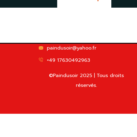
paindusoir@yahoo.fr
+49 17630492963
©Paindusoir 2025 | Tous droits
réservés.