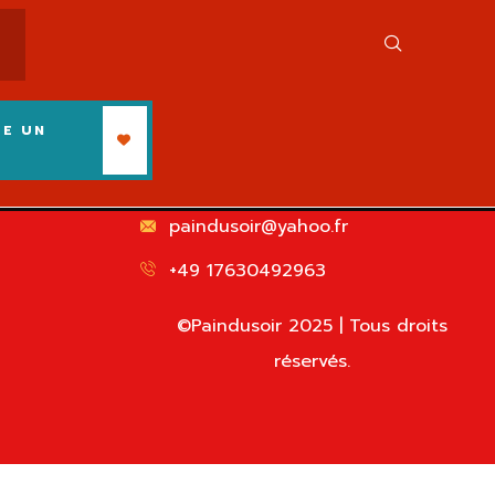
RE UN
N
paindusoir@yahoo.fr
+49 17630492963
©Paindusoir 2025 | Tous droits
réservés.