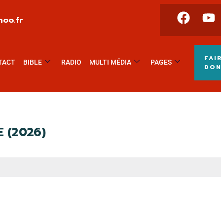
oo.fr
FAI
TACT
BIBLE
RADIO
MULTI MÉDIA
PAGES
DO
E (2026)