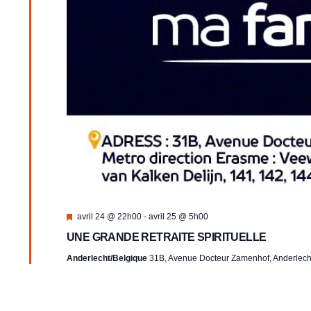
Mis
avril 24 @ 22h00
-
avril 25 @ 5h00
en
UNE GRANDE RETRAITE SPIRITUELLE
avant
Anderlecht/Belgique
31B, Avenue Docteur Zamenhof, Anderlech