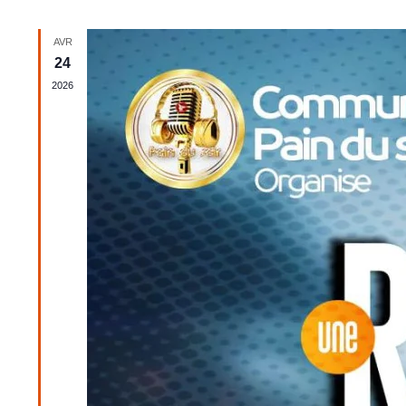
date.
AVR
24
2026